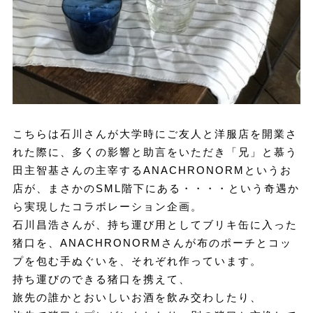
こちらは石川さんが大学時にご友人と洋服店を開業さ
れた際に、多くの影響と助言をいただき「兄」と慕う
田主智基さんの主宰するANACHRONORMというお
店が、まさかのSML階下にある・・・・という奇遇か
ら実現したコラボレーション企画。
石川昌浩さんが、持ち運び用としてブリキ缶に入った
猪口を、ANACHRONORMさんが布のポーチとコッ
プを包む手ぬぐいを、それぞれ作っています。
持ち運びのできる猪口を携えて、
旅先の誰かとおいしいお酒を飲み交わしたり、