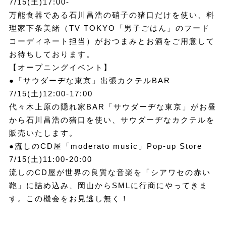
7/15(土)17:00-
万能食器である石川昌浩の硝子の猪口だけを使い、料
理家下条美緒（TV TOKYO「男子ごはん」のフード
コーディネート担当）がおつまみとお酒をご用意して
お待ちしております。
【オープニングイベント】
●「サウダーヂな東京」出張カクテルBAR
7/15(土)12:00-17:00
代々木上原の隠れ家BAR「サウダーヂな東京」がお昼
から石川昌浩の猪口を使い、サウダーヂなカクテルを
販売いたします。
●流しのCD屋「moderato music」Pop-up Store
7/15(土)11:00-20:00
流しのCD屋が世界の良質な音楽を「シアワセの赤い
鞄」に詰め込み、岡山からSMLに行商にやってきま
す。この機会をお見逃し無く！