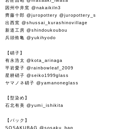
岩佐昌昭 @masaaki_iwasa
因州中井窯 @nakaikiln3
齊藤十郎 @juropottery @juropottery_s
出西窯 @shussai_kurashinovillage
新道工房 @shindoukoubou
兵頭侑亀 @yukihyodo
【硝子】
有永浩太 @kota_arinaga
平岩愛子 @rainbowleaf_2009
星耕硝子 @seiko1999glass
ヤマノネ硝子 @yamanoneglass
【型染め】
石北有美 @yumi_ishikita
【バック】
SOSAKUBAG @sosaku_bag