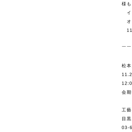
様も
イ
オカ
11/
￣￣
松本
11.
12:
会期
工藝
目黒
03-