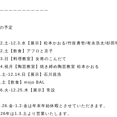
￣￣￣￣￣￣￣￣￣￣￣
の予定
.22.土-12.3.水【展示】松本かおる/竹俣勇壱/有永浩太/杉田
.22.土【飲食】アフロと京子
.23.日【料理教室】女将のこんだて
.24.祝月【陶芸教室】焼き締め陶芸教室 松本かおる
.6.土-12.14.日【展示】石川昌浩
6.土【飲食】mojo BAL
.16.火-12.25.木【展示】常設
2.26.金-1.2.金は年末年始休暇とさせていただきます。
026年は1.3.土より営業いたします。