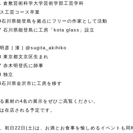
01 倉敷芸術科学大学芸術学部工芸学科
ス工芸コース卒業
09石川県能登島を拠点にフリーの作家として活動
17 石川県能登島に工房「kota glass」設立
明彦 | 漆 |
@sugita_akihiko
78 東京都文京区生まれ
07 赤木明登氏に師事
3 独立
14石川県金沢市に工房を移す
る素材の4名の展示をぜひご高覧ください。
は在店される予定です。
、初日22日(土)は、お酒とお食事を愉しめるイベントも