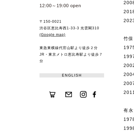
20
12:00～19:00 open
20
20
〒150-0021
渋谷区恵比寿西1-33-3 光雲閣310
(Google map)
竹俣
19
東急東横線代官山駅より徒歩２分
JR・東京メトロ恵比寿駅より徒歩７
19
分
20
20
ENGLISH
20
20
有永
19
19