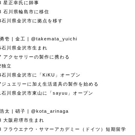
08 星正幸氏に師事
18 石川県輪島市に移住
23石川県金沢市に拠点を移す
勇壱 | 金工 |
@takemata_yuichi
75石川県金沢市生まれ
97 アクセサリーの製作に携わる
02独立
04石川県金沢市に「KiKU」オープン
07ジュエリーに加え生活道具の製作を始める
11石川県金沢市東山に「sayuu」オープン
浩太 | 硝子 |
@kota_arinaga
78 大阪府堺市生まれ
98 フラウエナウ・サマーアカデミー（ドイツ）短期留学