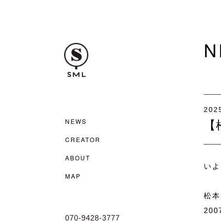
N
2025
NEWS
【
CREATOR
ABOUT
いよ
MAP
松本
20
070-9428-3777