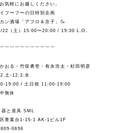
お気軽にお越しください。
イフ〜フ〜の日特別企画
ン酒場「アフロ＆京子」🍶
22（土）15:00〜20:00 / 19:30 L.O.
￣￣￣￣￣￣￣￣￣￣￣
かおる・竹俣勇壱・有永浩太・杉田明彦
22.土-12.3.水
00-19:00 / 土日祝 11:00-19:00
中無休
 器と道具 SML
区青葉台1-15-1 AK-1ビル1F
6809-0696