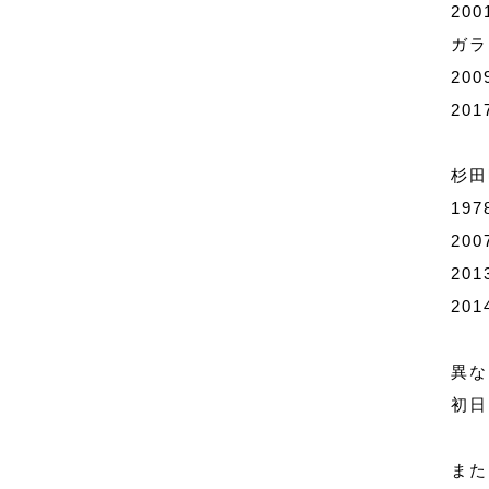
20
ガラ
20
20
杉田
19
20
201
20
異な
初日
また