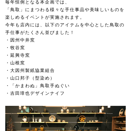
毎年恒例となる本企画では、
「鳥取」にまつわる様々な手仕事品や美味しいものを
楽しめるイベントが実施されます。
今年も店内には、以下のアイテムを中心とした鳥取の
手仕事がたくさん並びました！
・因州中井窯
・牧谷窯
・延興寺窯
・山根窯
・大因州製紙協業組合
・山口邦子（型染め）
・「かまわぬ」鳥取手ぬぐい
・吉田璋也デザインナイフ