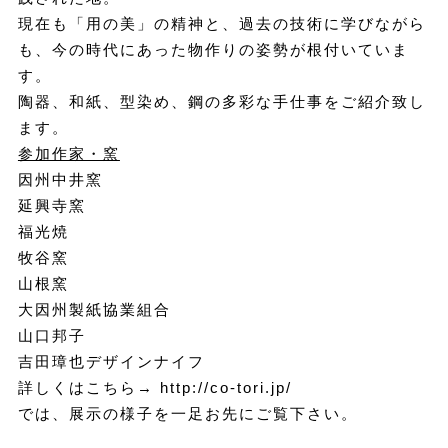
現在も「用の美」の精神と、過去の技術に学びながら
も、今の時代にあった物作りの姿勢が根付いていま
す。
陶器、和紙、型染め、鋼の多彩な手仕事をご紹介致し
ます。
参加作家・窯
因州中井窯
延興寺窯
福光焼
牧谷窯
山根窯
大因州製紙協業組合
山口邦子
吉田璋也デザインナイフ
詳しくはこちら→
http://co-tori.jp/
では、展示の様子を一足お先にご覧下さい。