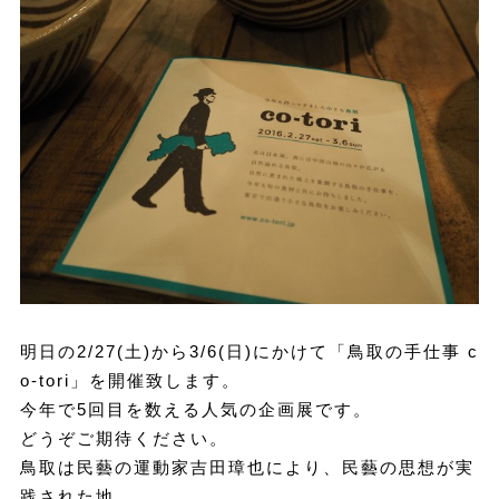
明日の2/27(土)から3/6(日)にかけて「鳥取の手仕事 c
o-tori」を開催致します。
今年で5回目を数える人気の企画展です。
どうぞご期待ください。
鳥取は民藝の運動家吉田璋也により、民藝の思想が実
践された地。