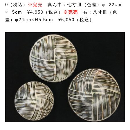
0（税込）
※完売
真ん中：七寸皿（色差）φ 22cm
×H5cm ¥4,950（税込）
※完売
右：八寸皿（色
差）φ24cm×H5.5cm ¥6,050（税込）