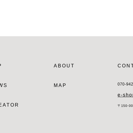
P
ABOUT
CON
070-94
WS
MAP
e-sho
EATOR
〒150-0