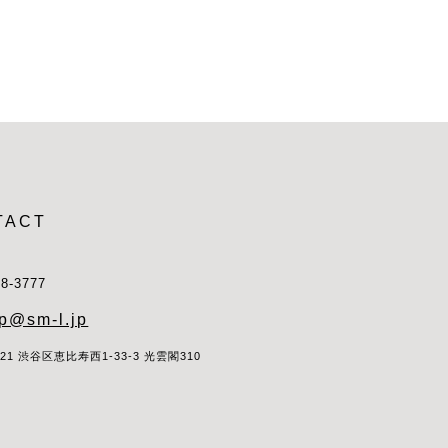
TACT
28-3777
p@sm-l.jp
021 渋谷区恵比寿西1-33-3 光雲閣310