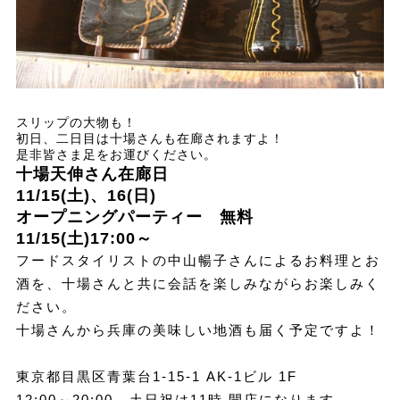
スリップの大物も！
初日、二日目は十場さんも在廊されますよ！
是非皆さま足をお運びください。
十場天伸さん在廊日
11/15(土)、16(日)
オープニングパーティー 無料
11/15(土)17:00～
フードスタイリストの中山暢子さんによるお料理とお
酒を、十場さんと共に会話を楽しみながらお楽しみく
ださい。
十場さんから兵庫の美味しい地酒も届く予定ですよ！
東京都目黒区青葉台1-15-1 AK-1ビル 1F
12:00～20:00 土日祝は11時 開店になります。