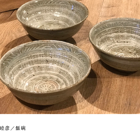
睦彦／飯碗